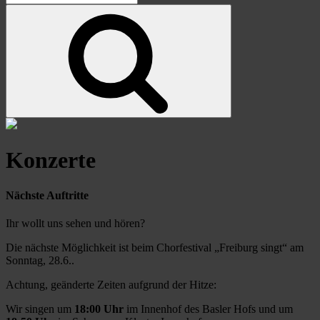
for:
Search
Konzerte
Nächste Auftritte
Ihr wollt uns sehen und hören?
Die nächste Möglichkeit ist beim Chorfestival „Freiburg singt“ am
Sonntag, 28.6..
Achtung, geänderte Zeiten aufgrund der Hitze:
Wir singen um
18:00
Uhr
im Innenhof des Basler Hofs und um