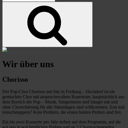
for:
Search
Wir über uns
Chorisso
Der Pop-Chor Chorisso mit Sitz in Freiburg – Hochdorf ist ein
gemischter Chor mit anspruchsvollem Repertoire, hauptsächlich aus
dem Bereich der Pop – Musik. Sängerinnen und Sänger mit und
ohne Chorerfahrung für alle Stimmlagen sind willkommen. Erst mal
reinschnuppern? Kein Problem, die ersten beiden Proben sind frei.
Ein bis zwei Konzerte pro Jahr stehen auf dem Programm, auf die
wir uns in wöchentlichen Proben und an 2 Chorwochenenden