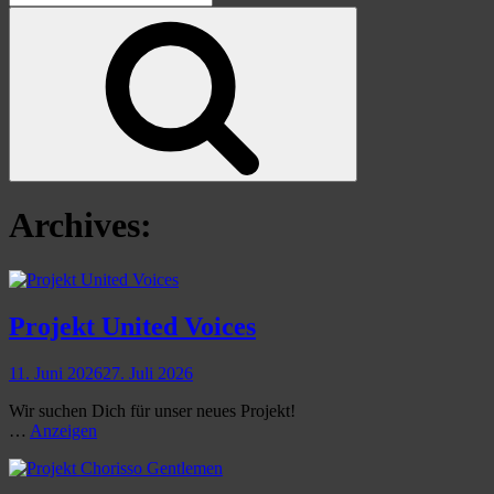
for:
Search
Archives:
Projekt United Voices
Posted
11. Juni 2026
27. Juli 2026
on
Wir suchen Dich für unser neues Projekt!
Projekt
…
Anzeigen
United
Voices