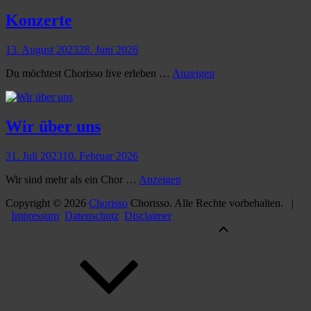
Konzerte
wp_admin
Posted
By
13. August 2023
28. Juni 2026
on
Konzerte
Du möchtest Chorisso live erleben …
Anzeigen
Wir über uns
wp_admin
Posted
By
31. Juli 2023
10. Februar 2026
on
Wir
Wir sind mehr als ein Chor …
Anzeigen
über
Copyright © 2026
Chorisso
Chorisso. Alle Rechte vorbehalten. |
uns
Impressum
Datenschutz
Disclaimer
Scroll
Scroll
Up
Up
wp_admin
By