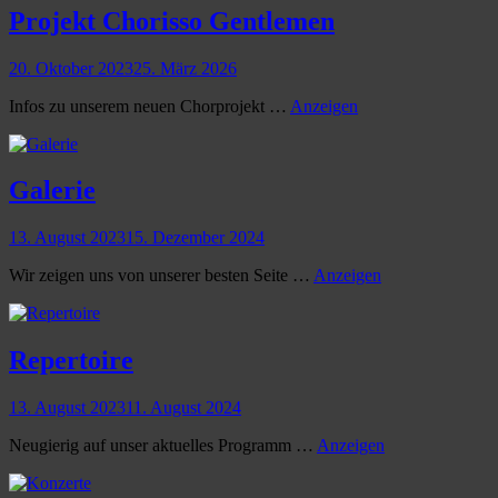
Projekt Chorisso Gentlemen
wp_admin
By
Posted
20. Oktober 2023
25. März 2026
on
Projekt
Infos zu unserem neuen Chorprojekt …
Anzeigen
Chorisso
Gentlemen
Galerie
Anke
Posted
By
13. August 2023
15. Dezember 2024
Held
on
Galerie
Wir zeigen uns von unserer besten Seite …
Anzeigen
Repertoire
wp_admin
Posted
By
13. August 2023
11. August 2024
on
Repertoire
Neugierig auf unser aktuelles Programm …
Anzeigen